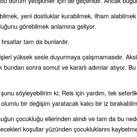
bu durum yetişkinler için de geçerlidir. Ancak bugün a
abilmek, yeni dostluklar kurabilmek, ilham alabilmek
duğunu görebilmek anlamına geliyor.
 fırsatlar tam da bunlardır.
işleri yüksek sesle duyurmaya çalışmamasıdır. Aksine
bundan sonra somut ve kararlı adımlar atıyor. Bu n
unu söyleyebilirim ki; Reis için yardım, tek seferli
lumlu bir değişim yaratacak kalıcı bir iz bırakabilm
un çocukluğu ellerinden alındı ve tam da bu neden
ecekleri koşullar yüzünden çocukluklarını kaybetme