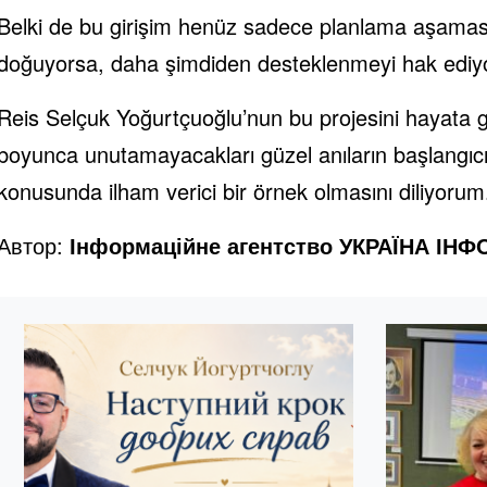
Belki de bu girişim henüz sadece planlama aşamasın
doğuyorsa, daha şimdiden desteklenmeyi hak ediy
Reis Selçuk Yoğurtçuoğlu’nun bu projesini hayata g
boyunca unutamayacakları güzel anıların başlangıcı
konusunda ilham verici bir örnek olmasını diliyorum
Автор:
Інформаційне агентство УКРАЇНА ІН