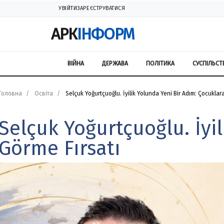
УВІЙТИ
ЗАРЕЄСТРУВАТИСЯ
АРК
ІНФОРМ
ВІЙНА
ДЕРЖАВА
ПОЛІТИКА
СУСПІЛЬСТ
Головна
Освіта
Selçuk Yoğurtçuoğlu. İyilik Yolunda Yeni Bir Adım: Çocuklar
Selçuk Yoğurtçuoğlu. İyi
Görme Fırsatı