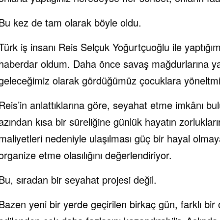
Bu kez de tam olarak böyle oldu.
Türk iş insanı Reis Selçuk Yoğurtçuoğlu ile yaptı
haberdar oldum. Daha önce savaş mağdurlarına yard
geleceğimiz olarak gördüğümüz çocuklara yöneltm
Reis’in anlattıklarına göre, seyahat etme imkânı b
azından kısa bir süreliğine günlük hayatın zorluklar
maliyetleri nedeniyle ulaşılması güç bir hayal olmaya
organize etme olasılığını değerlendiriyor.
Bu, sıradan bir seyahat projesi değil.
Bazen yeni bir yerde geçirilen birkaç gün, farklı b