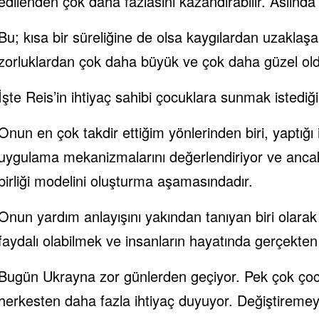
edilenden çok daha fazlasını kazandırabilir. Aslında 
Bu; kısa bir süreliğine de olsa kaygılardan uzaklaş
zorluklardan çok daha büyük ve çok daha güzel ol
İşte Reis’in ihtiyaç sahibi çocuklara sunmak istediği
Onun en çok takdir ettiğim yönlerinden biri, yaptığı 
uygulama mekanizmalarını değerlendiriyor ve ancak 
birliği modelini oluşturma aşamasındadır.
Onun yardım anlayışını yakından tanıyan biri olarak ş
faydalı olabilmek ve insanların hayatında gerçekten o
Bugün Ukrayna zor günlerden geçiyor. Pek çok çocuğ
herkesten daha fazla ihtiyaç duyuyor. Değiştiremey