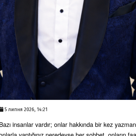
5 липня 2026, 14:21
Bazı insanlar vardır; onlar hakkında bir kez yazmanız
onlarla yaptığınız neredeyse her sohbet, onların faal