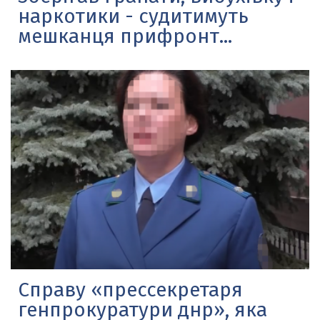
наркотики - судитимуть
мешканця прифронт...
Справу «прессекретаря
генпрокуратури днр», яка