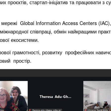
них проєктів, стартап-ініціатив та працювати з
мережі Global Information Access Centers (IAC),
я міжнародної співпраці, обмін найкращими прак
ової екосистеми.
ової грамотності, розвитку професійних навичок
 цифровий простір.