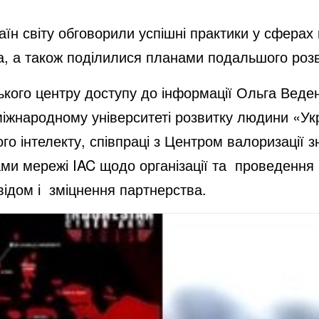
країн світу обговорили успішні практики у сфера
, а також поділилися планами подальшого розв
ського центру доступу до інформації Ольга Веде
міжнародному університеті розвитку людини «Ук
ного інтелекту, співпраці з Центром валоризаці
ами мережі IAC щодо організації та проведення
ідом і зміцнення партнерства.