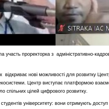
яла участь проректорка з адміністративно-кадро
х відкриває нові можливості для розвитку Цен
екосистеми. Центр виступає платформою взаємод
о спільних цілей цифрового розвитку.
тудентів університету: вони отримують доступ д