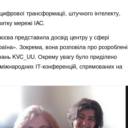
х цифрової трансформації, штучного інтелекту,
итку мережі IAC.
нєєва представила досвід центру у сфері
раїна». Зокрема, вона розповіла про розроблені
ї знань KVC_UU. Окрему увагу було приділено
 міжнародних ІТ-конференцій, спрямованих на