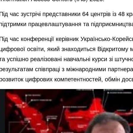
Під час зустрічі представники 64 центрів із 48 
підтримки працевлаштування та підприємництва
Під час конференції керівник Українсько-Корей
цифрової освіти, який знаходиться Відкритому 
та успішно реалізовані навчальні курси зі штуч
результатам співпраці з міжнародними партнер
розвиток цифрових компетентностей, обмін досв