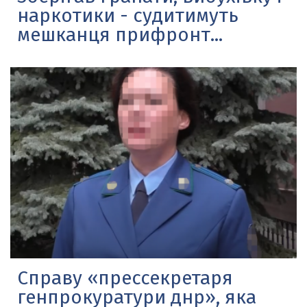
наркотики - судитимуть
мешканця прифронт...
Справу «прессекретаря
генпрокуратури днр», яка