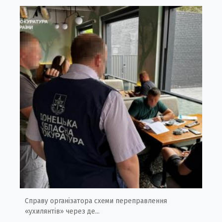
Справу організатора схеми переправлення
«ухилянтів» через де...