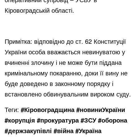
Кіровоградській області.
Примітка: відповідно до ст. 62 Конституції
України особа вважається невинуватою у
вчиненні злочину і не може бути піддана
кримінальному покаранню, доки її вину не
буде доведено в законному порядку і
встановлено обвинувальним вироком суду.
Теги:
#Кіровоградщина #новиниУкраїни
#корупція #прокуратура #ЗСУ #оборона
#держзакупівлі #війна #Україна