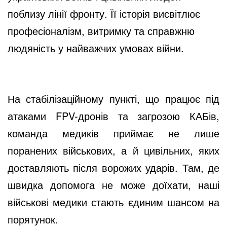
поблизу лінії фронту. Її історія висвітлює
професіоналізм, витримку та справжню
e
людяність у найважчих умовах війни.
o
На стабілізаційному пункті, що працює під
атаками FPV-дронів та загрозою КАБів,
команда медиків приймає не лише
поранених військових, а й цивільних, яких
доставляють після ворожих ударів. Там, де
швидка допомога не може доїхати, наші
військові медики стають єдиним шансом на
порятунок.