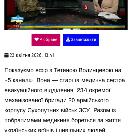
P
l
У обране
Завантажити
a
23 квітня 2026, 13:41
y
Показуємо ефір з Тетяною Волинцевою на
«5 каналі». Вона — старша медична сестра
V
евакуаційного відділення 23-ї окремої
механізованої бригади 20 армійського
i
корпусу Сухопутних військ ЗСУ. Разом із
побратимами медикиня бореться за життя
d
українських воїнів і цивільних людей