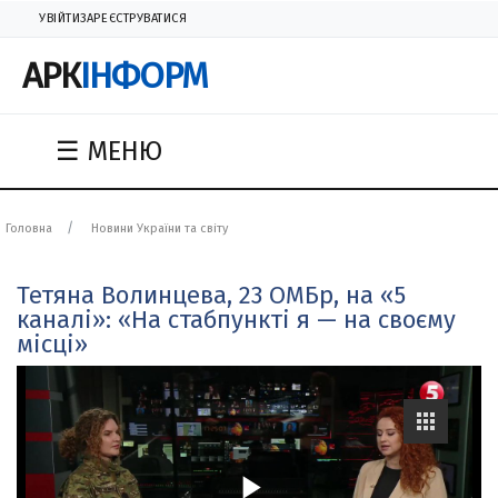
УВІЙТИ
ЗАРЕЄСТРУВАТИСЯ
АРК
ІНФОРМ
☰ МЕНЮ
Головна
Новини України та світу
Тетяна Волинцева, 23 ОМБр, на «5
каналі»: «На стабпункті я — на своєму
місці»