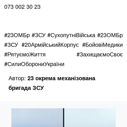
073 002 30 23
#23ОМБр
#ЗСУ
#СухопутніВійська
#23ОМБр
#ЗСУ
#20АрмійськийКорпус
#БойовіМедики
#РятуємоЖиття
#ЗахищаємоСвоє
#СилиОборониУкраїни
Автор:
23 окрема механізована
бригада ЗСУ