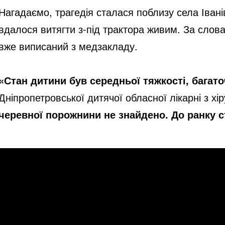
Нагадаємо, трагедія сталася поблизу села Іванів
вдалося витягти з-під трактора живим. За слова
вже виписаний з медзакладу.
«Стан дитини був середньої тяжкості, багаточ
Дніпропетровської дитячої обласної лікарні з хі
черевної порожнини не знайдено. До ранку с