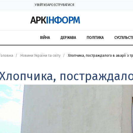
УВІЙТИ
ЗАРЕЄСТРУВАТИСЯ
АРК
ІНФОРМ
ВІЙНА
ДЕРЖАВА
ПОЛІТИКА
СУСПІЛЬСТ
Головна
Новини України та світу
Хлопчика, постраждалого в аварії з тр
Хлопчика, постраждалог