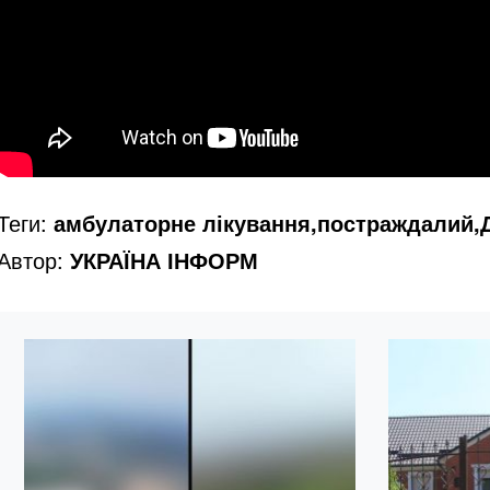
Теги:
амбулаторне лікування,постраждалий,Д
Автор:
УКРАЇНА ІНФОРМ