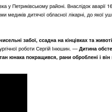
ка у Петриківському районі. Внаслідок аварії 16
ми медиків дитячої обласної лікарні, до якої у
исельні забої, ссадна на кінцівках та живот
рургічної роботи Сергій Інюшин. —
Дитина обст
тан юнака покращився, рани оброблені і він