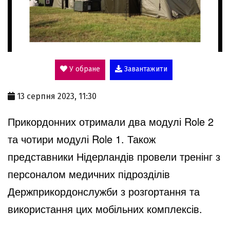
P
l
У обране
Завантажити
a
13 серпня 2023, 11:30
y
Прикордонних отримали два модулі Role 2
та чотири модулі Role 1. Також
V
представники Нідерландів провели тренінг з
персоналом медичних підрозділів
i
Держприкордонслужби з розгортання та
використання цих мобільних комплексів.
d