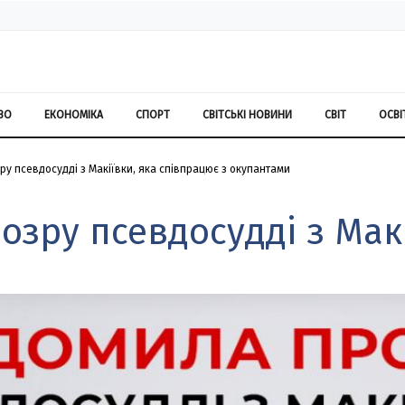
ВО
ЕКОНОМІКА
СПОРТ
СВІТСЬКІ НОВИНИ
СВІТ
ОСВІ
ру псевдосудді з Макіївки, яка співпрацює з окупантами
озру псевдосудді з Макі