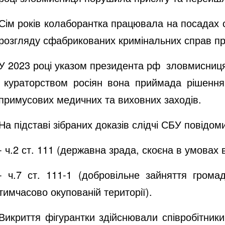
Сім років колаборантка працювала на посадах с
розгляду сфабрикованих кримінальних справ про
У 2023 році указом президента рф
зловмисниця
кураторством росіян вона приймада рішення
примусових медичних та виховних заходів.
На підставі зібраних доказів слідчі СБУ повідо
- ч.2 ст. 111 (державна зрада, скоєна в умовах 
- ч.7 ст. 111-1 (добровільне зайняття гром
тимчасово окупованій території).
Викриття фігурантки здійснювали співробітник