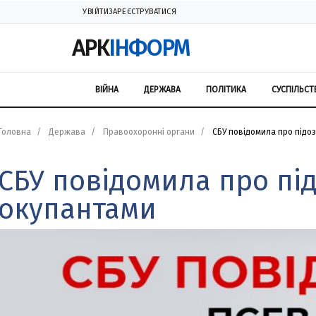
УВІЙТИ
ЗАРЕЄСТРУВАТИСЯ
АРК
ІНФОРМ
ВІЙНА
ДЕРЖАВА
ПОЛІТИКА
СУСПІЛЬСТ
Головна
Держава
Правоохоронні органи
СБУ повідомила про підоз
СБУ повідомила про під
окупантами