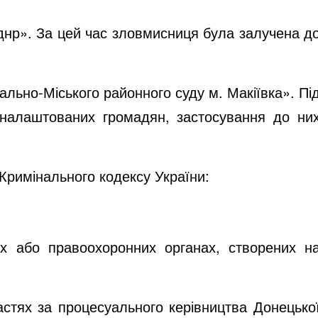
 днр». За цей час зловмисниця була залучена д
льно-Міського районного суду м. Макіївка». Пі
 налаштованих громадян, застосування до ни
 Кримінального кодексу України:
их або правоохоронних органах, створених н
астях за процесуального керівництва Донецько