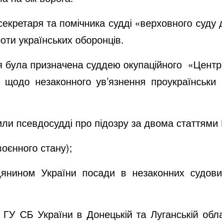
екретаря та помічника судді «верховного суду
ти українських оборонців.
 була призначена суддею окупаційного
«Центра
 щодо незаконного ув’язнення проукраїнськи
мили псевдосудді про підозру за двома статтями
воєнного стану);
адянином України посади в незаконних судов
и ГУ СБ України в Донецькій та Луганській обл