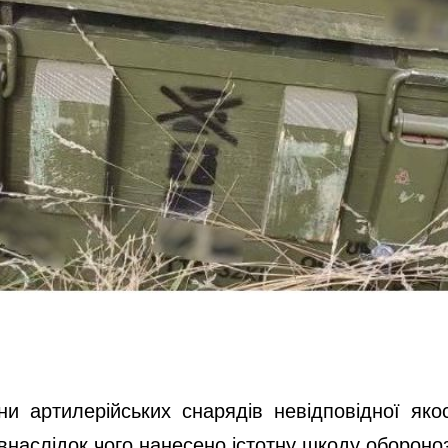
ртилерійських снарядів невідповідної якос
 внаслідок чого нанесено істотну шкоду оборон