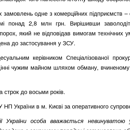
замовлень одне з комерційних підприємств – с
мі понад 2,8 млн грн. Вирішивши заволод
 порох, який не відповідав вимогам технічних
щена до застосування у ЗСУ.
альним керівником Спеціалізованої прокура
інні чужим майном шляхом обману, вчиненому г
 строк до восьми років.
 НП України в м. Києві за оперативного супро
ії України особа вважається невинуватою 