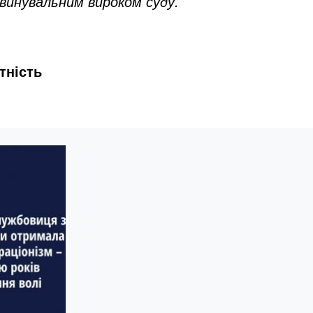
бвинувальним вироком суду.
тність