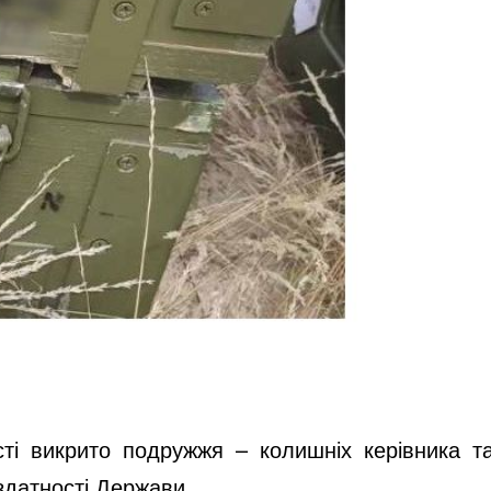
ті викрито подружжя – колишніх керівника т
оздатності Держави.