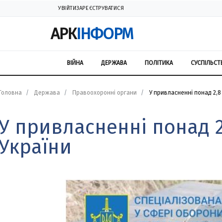
УВІЙТИ
ЗАРЕЄСТРУВАТИСЯ
АРК
ІНФОРМ
ВІЙНА
ДЕРЖАВА
ПОЛІТИКА
СУСПІЛЬСТ
Головна
Держава
Правоохоронні органи
У привласненні понад 2,8
У привласненні понад 
України