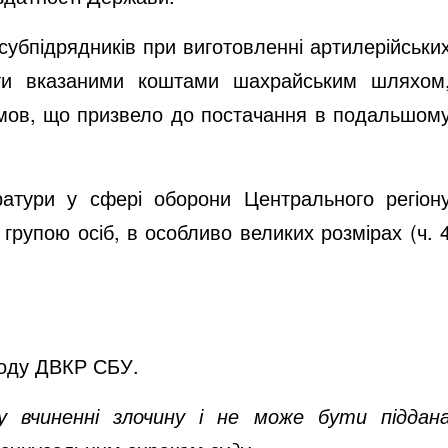
убпідрядників при виготовленні артилерійськи
іти вказаними коштами шахрайським шляхом
 умов, що призвело до постачання в подальшом
тури у сфері оборони Центрального регіон
рупою осіб, в особливо великих розмірах (ч. 
воду ДВКР СБУ.
у вчиненні злочину і не може бути піддан