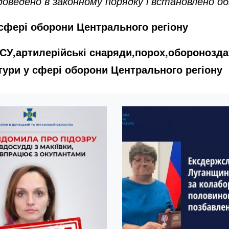
 доведено в законному порядку і встановлено о
 сфері оборони Центрального регіону
СУ,артилерійські снаряди,порох,оборонозда
тури у сфері оборони Центрального регіону