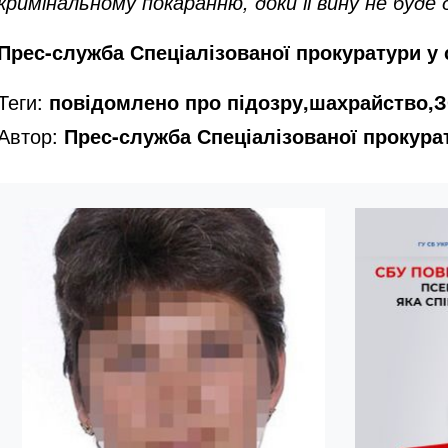
кримінальному покаранню, доки її вину не буде
Прес-служба Спеціалізованої прокуратури у
Теги:
повідомлено про підозру,шахрайство,З
Автор:
Прес-служба Спеціалізованої прокура