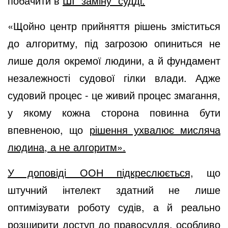
побачити в
ШІ "заміну" судді.
«
Щойно центр прийняття рішень зміститься
до алгоритму, під загрозою опиниться не
лише доля окремої людини, а й фундамент
незалежності судової гілки влади. Адже
судовий процес - це живий процес змагання,
у якому кожна сторона повинна бути
впевненою, що
рішення ухвалює мисляча
людина, а не алгоритм».
У доповіді ООН підкреслюється,
що
штучний інтелект здатний не лише
оптимізувати роботу судів, а й реально
розширити доступ до правосуддя, особливо