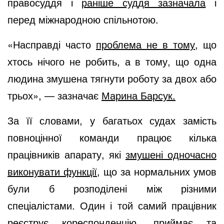
правосуддя і
раніше суддя зазначала
і
перед міжнародною спільнотою.
«Насправді часто
проблема не в тому
, що
хтось нічого не робить, а в тому, що одна
людина змушена тягнути роботу за двох або
трьох», — зазначає
Марина Барсук.
За її словами, у багатьох судах замість
повноцінної команди працює кілька
працівників апарату, які
змушені одночасно
виконувати функції
, що за нормальних умов
були б розподілені між різними
спеціалістами. Один і той самий працівник
реєструє кореспонденцію, приймає та