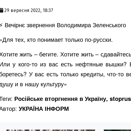
29 вересня 2022, 18:37
⚡️ Вечірнє звернення Володимира Зеленського
«Для тех, кто понимает только по-русски.
Хотите жить – бегите. Хотите жить – сдавайтес
Или у кого-то из вас есть нефтяные вышки? 
боретесь? У вас есть только кредиты, что-то 
душу и в нашу культуру»
Теги:
Російське вторгнення в Україну, stoprus
Автор:
УКРАЇНА ІНФОРМ