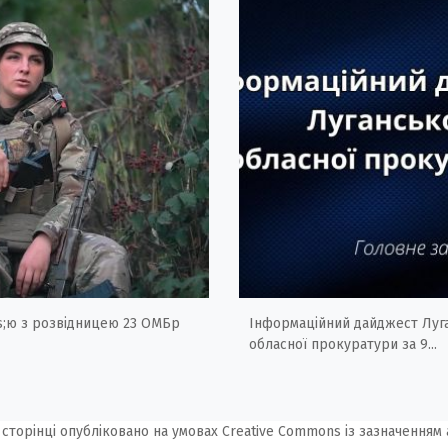
;ю з розвідницею 23 ОМБр
Інформаційний дайджест Луг
обласної прокуратури за 9...
 сторінці опубліковано на умовах
Creative Commons із зазначенням 