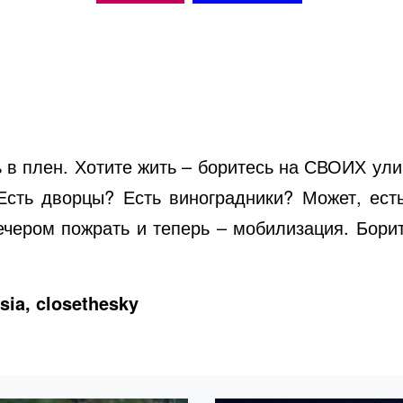
i
d
ь в плен. Хотите жить – боритесь на СВОИХ ул
e
Есть дворцы? Есть виноградники? Может, ест
вечером пожрать и теперь – мобилизация. Бори
o
sia, closethesky