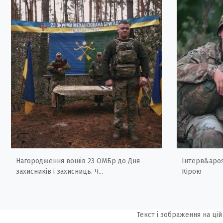
Нагородження воїнів 23 ОМБр до Дня
Інтерв&apos
захисників і захисниць. Ч...
Кірою
Текст і зображення на цій