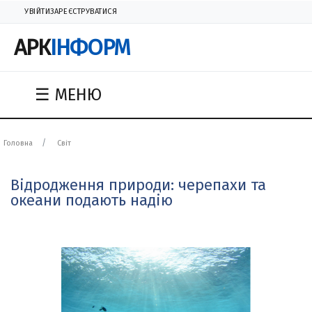
УВІЙТИ
ЗАРЕЄСТРУВАТИСЯ
АРК
ІНФОРМ
☰ МЕНЮ
Головна
Світ
Відродження природи: черепахи та
океани подають надію