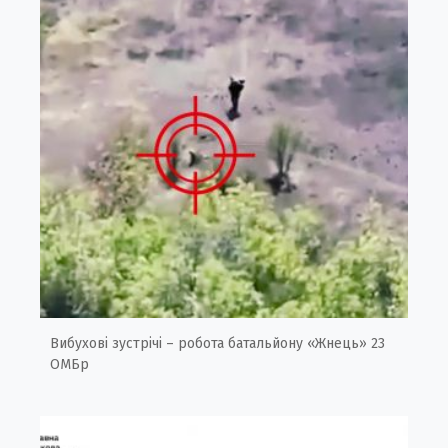
Вибухові зустрічі – робота батальйону «Жнець» 23
ОМБр