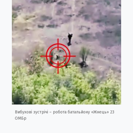
Вибухові зустрічі – робота батальйону «Жнець» 23
ОМБр