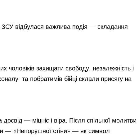
к ЗСУ відбулася важлива подія — складання
их чоловіків захищати свободу, незалежність і
соналу та побратимів бійці склали присягу на
досвід — міцніє і віра. Після спільної молитви
ти — «Непорушної стіни» — як символ