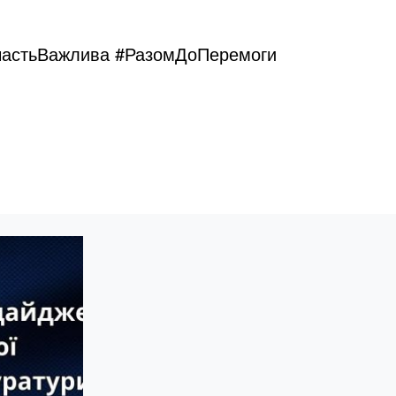
УчастьВажлива #РазомДоПеремоги