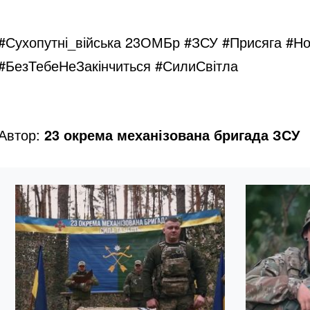
#Сухопутні_війська 23ОМБр #ЗСУ #Присяга #Н
#БезТебеНеЗакінчиться #СилиСвітла
Автор:
23 окрема механізована бригада ЗСУ