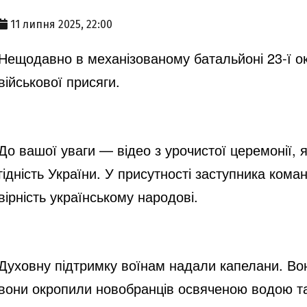
11 липня 2025, 22:00
Нещодавно в механізованому батальйоні 23-ї о
військової присяги.
До вашої уваги — відео з урочистої церемонії, 
гідність України. У присутності заступника ком
вірність українському народові.
Духовну підтримку воїнам надали капелани. Вони
вони окропили новобранців освяченою водою та