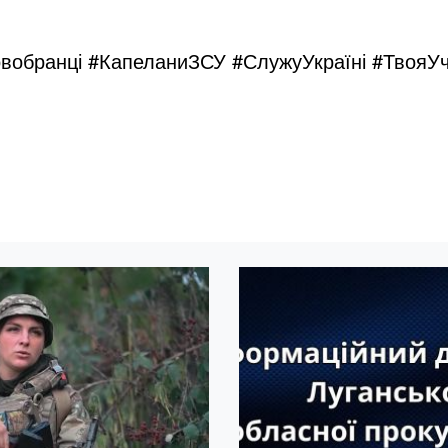
овобранці #КапеланиЗСУ #СлужуУкраїні #Твоя