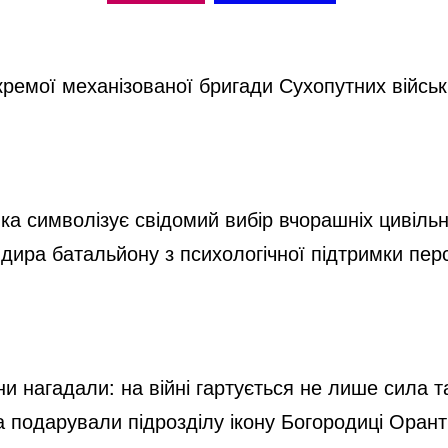
i
кремої механізованої бригади Сухопутних війсь
d
e
яка символізує свідомий вибір вчорашніх цивільн
андира батальйону з психологічної підтримки пер
o
 нагадали: на війні гартується не лише сила та 
 подарували підрозділу ікону Богородиці Оран