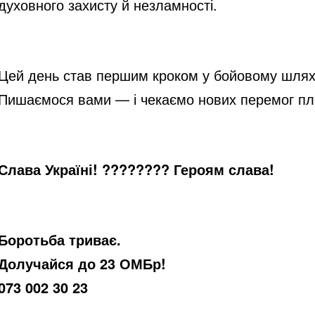
духовного захисту й незламності.
Цей день став першим кроком у бойовому шляху 
Пишаємося вами — і чекаємо нових перемог плі
Слава Україні! ???????? Героям слава!
Боротьба триває.
Долучайся до 23 ОМБр!
073 002 30 23