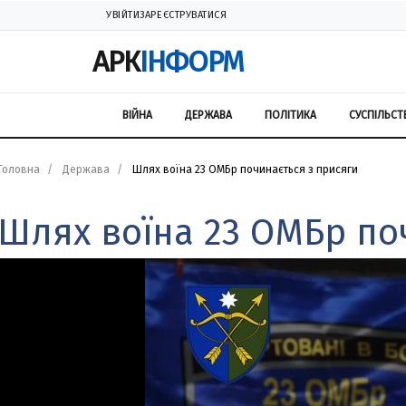
УВІЙТИ
ЗАРЕЄСТРУВАТИСЯ
АРК
ІНФОРМ
ВІЙНА
ДЕРЖАВА
ПОЛІТИКА
СУСПІЛЬСТ
Головна
Держава
Шлях воїна 23 ОМБр починається з присяги
Шлях воїна 23 ОМБр по