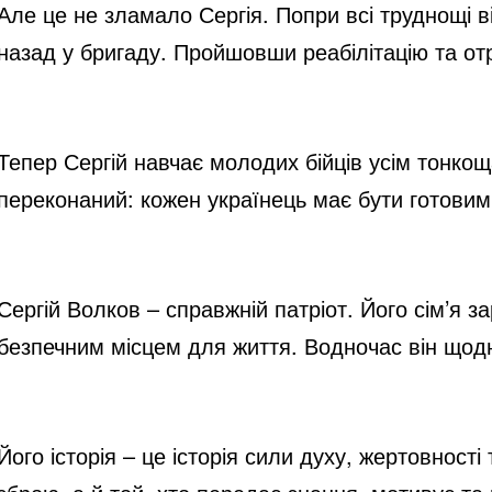
Але це не зламало Сергія. Попри всі труднощі 
назад у бригаду. Пройшовши реабілітацію та отр
Тепер Сергій навчає молодих бійців усім тонкоща
переконаний: кожен українець має бути готовим 
Сергій Волков – справжній патріот. Його сім’я з
безпечним місцем для життя. Водночас він щод
Його історія – це історія сили духу, жертовност