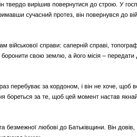
він твердо вирішив повернутися до строю. У гос
имавши сучасний протез, він повернувся до вій
м військової справи: саперній справі, топографі
боронити свою землю, а його місія – передати до
араз перебуває за кордоном, і він не хоче, щоб 
ня бореться за те, щоб цей момент настав якн
і та безмежної любові до Батьківщини. Він довів