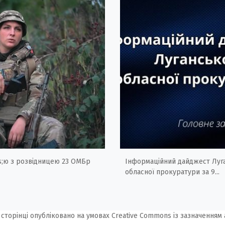
;ю з розвідницею 23 ОМБр
Інформаційний дайджест Луг
обласної прокуратури за 9...
 сторінці опубліковано на умовах
Creative Commons із зазначенням 