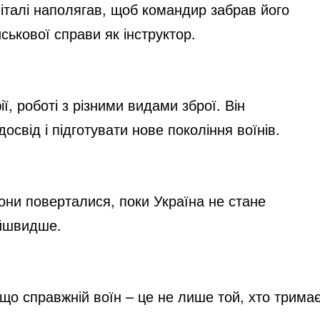
піталі наполягав, щоб командир забрав його
ськової справи як інструктор.
ї, роботі з різними видами зброї. Він
свід і підготувати нове покоління воїнів.
вони поверталися, поки Україна не стане
айшвидше.
, що справжній воїн – це не лише той, хто трима