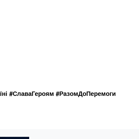
аїні #СлаваГероям #РазомДоПеремоги