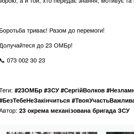
зброю, а й той, хто передає знання, мотивує та
Боротьба триває! Разом до перемоги!
Долучайтеся до 23 ОМБр!
📞 073 002 30 23
Теги:
#23ОМБр #ЗСУ #СергійВолков #Незламн
#БезТебеНеЗакінчиться #ТвояУчастьВажлив
Автор:
23 окрема механізована бригада ЗСУ