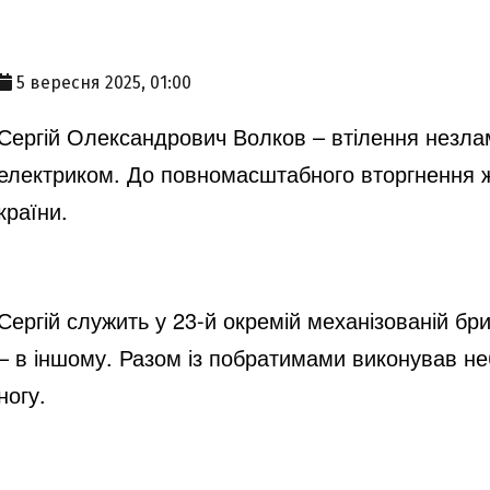
5 вересня 2025, 01:00
Сергій Олександрович Волков – втілення незлам
електриком. До повномасштабного вторгнення ж
країни.
Сергій служить у 23-й окремій механізованій бр
– в іншому. Разом із побратимами виконував не
ногу.