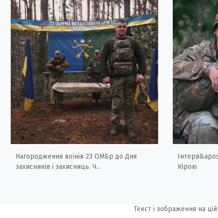
Нагородження воїнів 23 ОМБр до Дня
Інтерв&apos
захисників і захисниць. Ч...
Кірою
Текст і зображення на цій