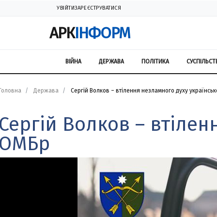
УВІЙТИ
ЗАРЕЄСТРУВАТИСЯ
АРК
ІНФОРМ
ВІЙНА
ДЕРЖАВА
ПОЛІТИКА
СУСПІЛЬСТ
Головна
Держава
Сергій Волков – втілення незламного духу українськ
Сергій Волков – втілен
ОМБр