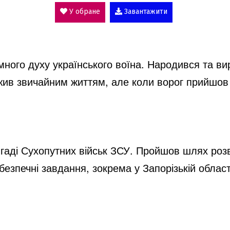
V
У обране
Завантажити
i
ного духу українського воїна. Народився та ви
d
ив звичайним життям, але коли ворог прийшов н
e
игаді Сухопутних військ ЗСУ. Пройшов шлях розв
o
безпечні завдання, зокрема у Запорізькій облас