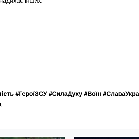
 надихає інших.
ість #ГероїЗСУ #СилаДуху #Воїн #СлаваУкр
а