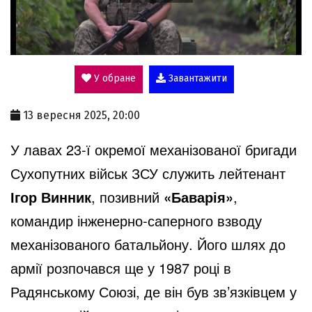
P
l
У обране
Завантажити
a
13 вересня 2025, 20:00
y
У лавах 23-ї окремої механізованої бригади
Сухопутних військ ЗСУ служить лейтенант
V
Ігор Винник
, позивний
«Баварія»
,
командир інженерно-саперного взводу
i
механізованого батальйону. Його шлях до
армії розпочався ще у 1987 році в
d
Радянському Союзі, де він був зв’язківцем у