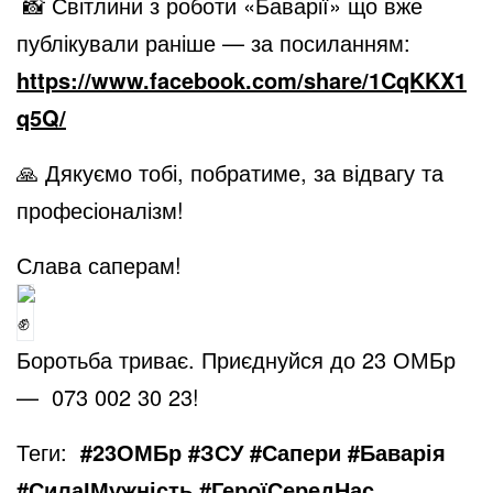
📸 Світлини з роботи «Баварії» що вже
публікували раніше — за посиланням:
https://www.facebook.com/share/1CqKKX1
q5Q/
🙏 Дякуємо тобі, побратиме, за відвагу та
професіоналізм!
Слава саперам!
Боротьба триває. Приєднуйся до 23 ОМБр
— 073 002 30 23!
Теги:
#23ОМБр #ЗСУ #Сапери #Баварія
#СилаІМужність #ГероїСередНас