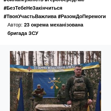
#БезТебеНеЗакінчиться
#ТвояУчастьВажлива #РазомДоПеремоги
Автор:
23 окрема механізована
бригада ЗСУ