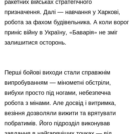
ракетних військах стратегічного
призначення. Далі — навчання у Харкові,
e
робота за фахом будівельника. А коли ворог
приніс війну в Україну, «Баварія» не зміг
o
залишитися осторонь.
Перші бойові виходи стали справжнім
випробуванням — мінометні обстріли,
вибухи просто під ногами, небезпечна
робота з мінами. Але досвід і витримка,
везіння дозволяли вижити та врятувати
побратимів. Його підрозділ виконував
завдання в найгарячіших точках — від