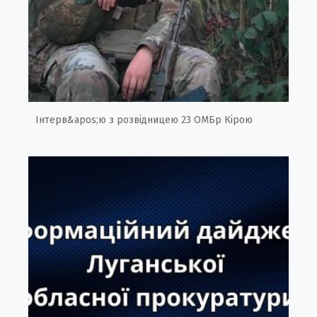
Інтерв&apos;ю з розвідницею 23 ОМБр Кірою