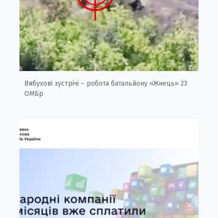
Вибухові зустрічі – робота батальйону «Жнець» 23
ОМБр