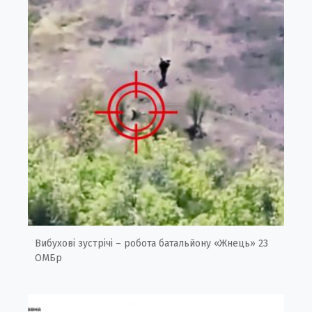
Вибухові зустрічі – робота батальйону «Жнець» 23
ОМБр