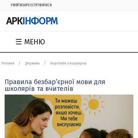
УВІЙТИ
ЗАРЕЄСТРУВАТИСЯ
АРК
ІНФОРМ
☰ МЕНЮ
Головна
Держава
Боротьба з корупцією
Правила безбар’єрної мови для
школярів та вчителів