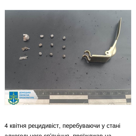
4 квітня рецидивіст, перебуваючи у стані
алкогольного сп’яніння, проїжджав на