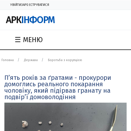
УВІЙТИ
ЗАРЕЄСТРУВАТИСЯ
АРК
ІНФОРМ
☰ МЕНЮ
Головна
Держава
Боротьба з корупцією
П’ять років за ґратами - прокурори
домоглись реального покарання
чоловіку, який підірвав гранату на
подвір’ї домоволодіння