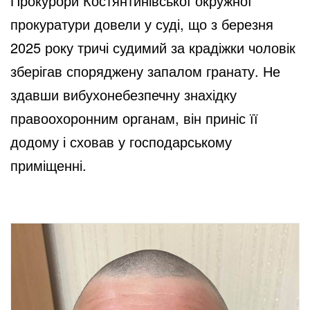
Прокурори Костянтинівської окружної
прокуратури довели у суді, що з березня
2025 року тричі судимий за крадіжки чоловік
зберігав споряджену запалом гранату. Не
здавши вибухонебезпечну знахідку
правоохоронним органам, він приніс її
додому і сховав у господарському
приміщенні.