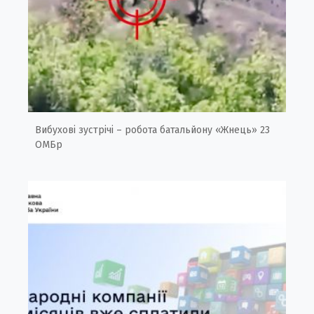
Вибухові зустрічі – робота батальйону «Жнець» 23
ОМБр