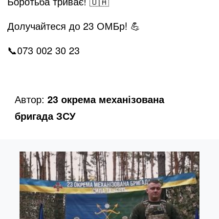
Боротьба триває! 🇺🇦
e
Долучайтеся до 23 ОМБр! 💪
📞073 002 30 23
o
Автор:
23 окрема механізована
бригада ЗСУ