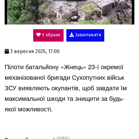
P
l
У обране
Завантажити
a
3 вересня 2025, 17:00
y
Пілоти батальйону «Жнець» 23-ї окремої
механізованої бригади Сухопутних військ
V
ЗСУ виявляють окупантів, щоб завдати їм
максимальної шкоди та знищити за будь-
i
якої можливості.
d