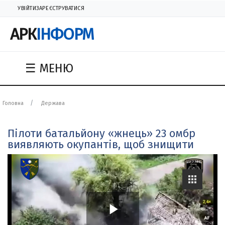
УВІЙТИ
ЗАРЕЄСТРУВАТИСЯ
АРК
ІНФОРМ
☰ МЕНЮ
Головна
Держава
Пілоти батальйону «жнець» 23 омбр
виявляють окупантів, щоб знищити