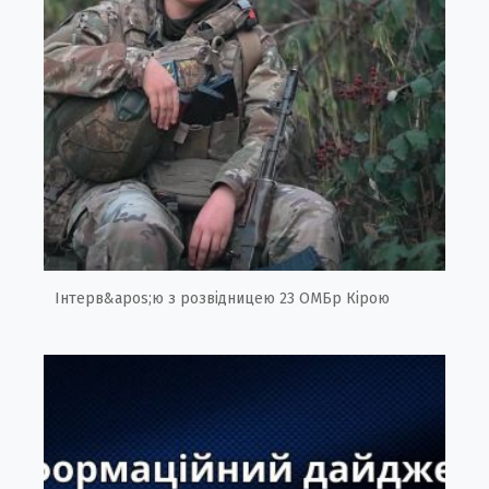
Інтерв&apos;ю з розвідницею 23 ОМБр Кірою