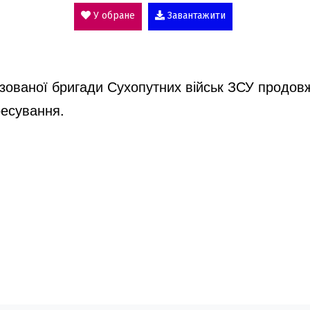
V
У обране
Завантажити
i
ізованої бригади Сухопутних військ ЗСУ продов
d
ресування.
e
o