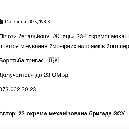
14 серпня 2025, 19:03
Пілоти батальйону «Жнець» 23-ї окремої механ
повітря мінування ймовірних напрямків його пе
Боротьба триває! 🇺🇦
Долучайтеся до 23 ОМБр!
073 002 30 23
Автор:
23 окрема механізована бригада ЗСУ