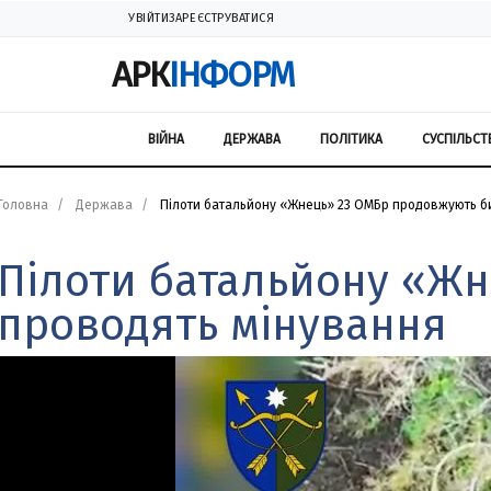
УВІЙТИ
ЗАРЕЄСТРУВАТИСЯ
АРК
ІНФОРМ
ВІЙНА
ДЕРЖАВА
ПОЛІТИКА
СУСПІЛЬСТ
Головна
Держава
Пілоти батальйону «Жнець» 23 ОМБр продовжують би
Пілоти батальйону «Жн
проводять мінування