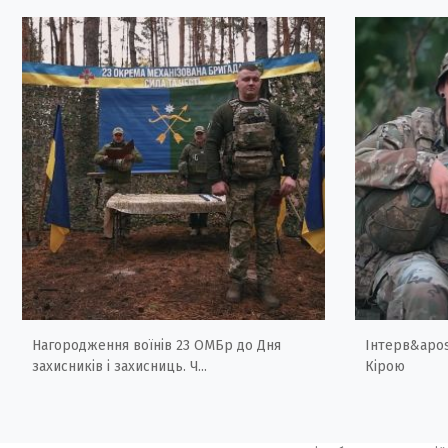
Нагородження воїнів 23 ОМБр до Дня
Інтерв&apos
захисників і захисниць. Ч...
Кірою