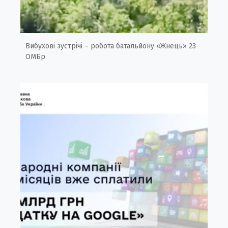
Вибухові зустрічі – робота батальйону «Жнець» 23
ОМБр