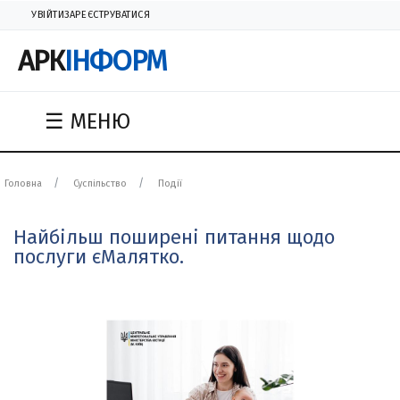
УВІЙТИ
ЗАРЕЄСТРУВАТИСЯ
АРК
ІНФОРМ
☰ МЕНЮ
Головна
Суспільство
Події
Найбільш поширені питання щодо
послуги єМалятко.