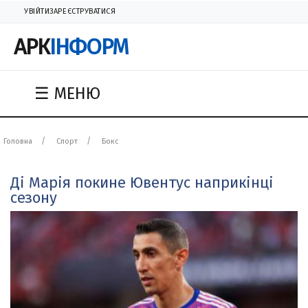
УВІЙТИ
ЗАРЕЄСТРУВАТИСЯ
АРК
ІНФОРМ
☰ МЕНЮ
Головна
Спорт
Бокс
Ді Марія покине Ювентус наприкінці
сезону