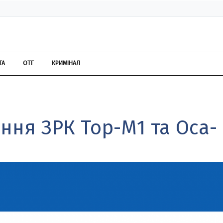
ТА
ОТГ
КРИМІНАЛ
ння ЗРК Тор-М1 та Оса-