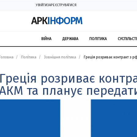
УВІЙТИ
ЗАРЕЄСТРУВАТИСЯ
АРК
ІНФОРМ
ВІЙНА
ДЕРЖАВА
ПОЛІТИКА
СУСПІЛЬСТ
Головна
Політика
Зовнішня політика
Греція розриває контракт з рф
Греція розриває контра
АКМ та планує передати