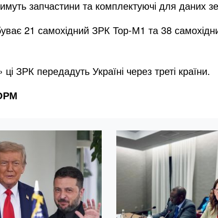
имуть запчастини та комплектуючі для даних зе
ребуває 21 самохідний ЗРК Тор-М1 та 38 самохі
ці ЗРК передадуть Україні через треті країни.
ФОРМ