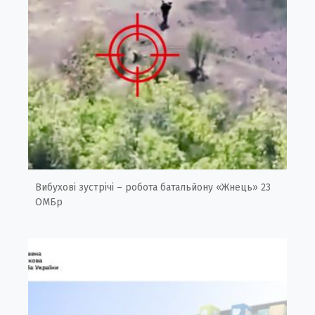
Вибухові зустрічі – робота батальйону «Жнець» 23
ОМБр