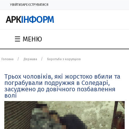
УВІЙТИ
ЗАРЕЄСТРУВАТИСЯ
АРК
ІНФОРМ
☰ МЕНЮ
Головна
Держава
Боротьба з корупцією
Трьох чоловіків, які жорстоко вбили та
пограбували подружжя в Соледарі,
засуджено до довічного позбавлення
волі