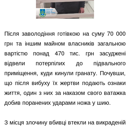
Після заволодіння готівкою на суму 70 000
грн та іншим майном власників загальною
вартістю понад 470 тис. грн засуджені
відвели потерпілих до підвального
приміщення, куди кинули гранату. Почувши,
що після вибуху їх жертви подають ознаки
життя, один з них за наказом свого ватажка
добив поранених ударами ножа у шию.
З місця злочину вбивці втекли на викраденій