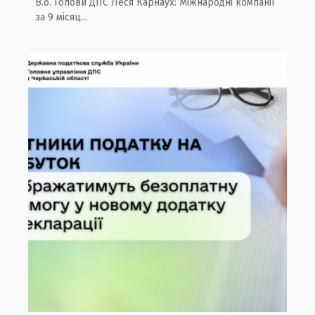
В.о. Голови ДПС Леся Карнаух: Міжнародні компанії
за 9 місяц...