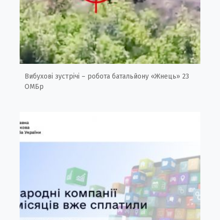
Вибухові зустрічі – робота батальйону «Жнець» 23
ОМБр