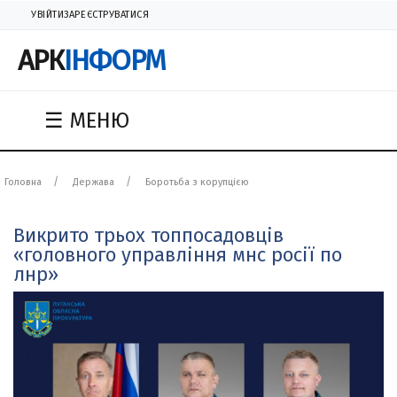
УВІЙТИ
ЗАРЕЄСТРУВАТИСЯ
АРК
ІНФОРМ
☰ МЕНЮ
Головна
Держава
Боротьба з корупцією
Викрито трьох топпосадовців
«головного управління мнс росії по
лнр»