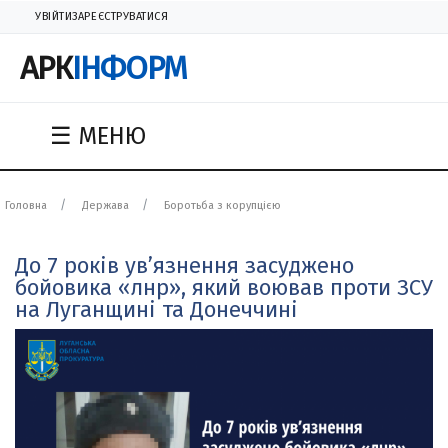
УВІЙТИ
ЗАРЕЄСТРУВАТИСЯ
АРК
ІНФОРМ
☰ МЕНЮ
Головна
Держава
Боротьба з корупцією
До 7 років ув’язнення засуджено
бойовика «лнр», який воював проти ЗСУ
на Луганщині та Донеччині