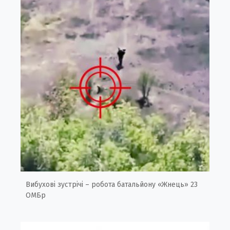
Вибухові зустрічі – робота батальйону «Жнець» 23
ОМБр