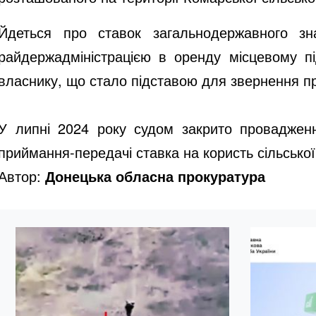
Йдеться про ставок загальнодержавного зн
райдержадміністрацією в оренду місцевому пі
власнику, що стало підставою для звернення пр
У липні 2024 року судом закрито провадженн
приймання-передачі ставка на користь сільської
Автор:
Донецька обласна прокуратура