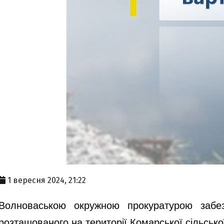
1 вересня 2024, 21:22
Волноваською окружною прокуратурою забез
розташованого на території Комарської сільсько