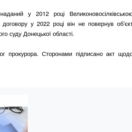
наданий у 2012 році Великоновосілківсько
 договору у 2022 році він не повернув об’єк
го суду Донецької області.
мог прокурора. Сторонами підписано акт щод