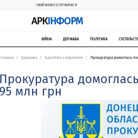
УВІЙТИ
ЗАРЕЄСТРУВАТИСЯ
АРК
ІНФОРМ
ВІЙНА
ДЕРЖАВА
ПОЛІТИКА
СУСПІЛЬСТ
Головна
Держава
Боротьба з корупцією
Прокуратура домоглась пов
Прокуратура домоглась
95 млн грн