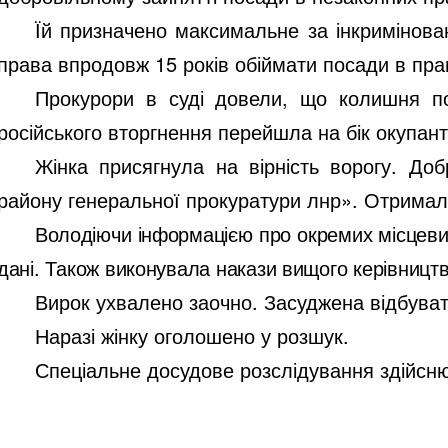
Їй призначено максимальне за інкримінова
права впродовж 15 років обіймати посади в пра
Прокурори в суді довели, що колишня пом
російського вторгнення перейшла на бік окупант
Жінка присягнула на вірність ворогу. До
району генеральної прокуратури лнр». Отримал
Володіючи інформацією про окремих місцеви
дані. Також виконувала накази вищого керівництв
Вирок ухвалено заочно. Засуджена відбува
Наразі жінку оголошено у розшук.
Спеціальне досудове розслідування здійсню