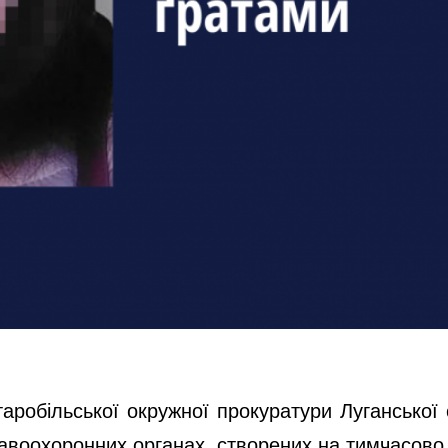
таробільської окружної прокуратури Луганської
воохоронних органах, створених на тимчасово ок