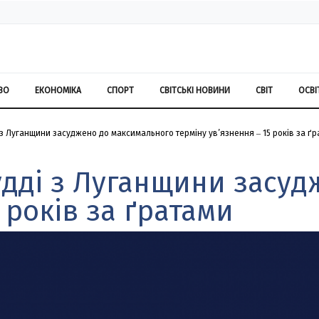
ВО
ЕКОНОМІКА
СПОРТ
СВІТСЬКІ НОВИНИ
СВІТ
ОСВІ
 Луганщини засуджено до максимального терміну ув’язнення ‒ 15 років за ґ
дді з Луганщини засуд
 років за ґратами