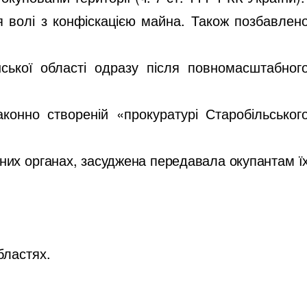
 волі з конфіскацією майна. Також позбавлен
ської області одразу після повномасштабног
конно створеній «прокуратурі Старобільськог
них органах, засуджена передавала окупантам ї
бластях.