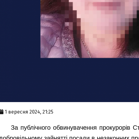
1 вересня 2024, 21:25
За публічного обвинувачення прокурорів С
добровільному зайнятті посади в незаконних пра