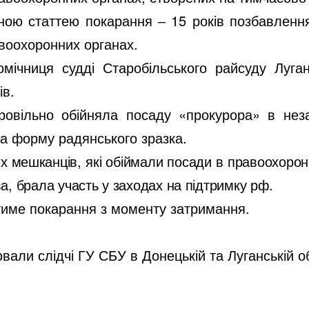
ною статтею покарання ‒ 15 років позбавлення
воохоронних органах.
ічниця судді Старобільського райсуду Луган
ів.
бровільно обійняла посаду «прокурора» в неза
а форму радянського зразка.
х мешканців, які обіймали посади в правоохорон
а, брала участь у заходах на підтримку рф.
тиме покарання з моменту затримання.
вали слідчі ГУ СБУ в Донецькій та Луганській о