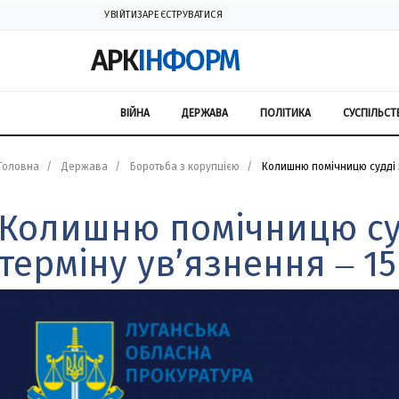
УВІЙТИ
ЗАРЕЄСТРУВАТИСЯ
АРК
ІНФОРМ
ВІЙНА
ДЕРЖАВА
ПОЛІТИКА
СУСПІЛЬСТ
Головна
Держава
Боротьба з корупцією
Колишню помічницю судді з
Колишню помічницю су
терміну ув’язнення ‒ 15