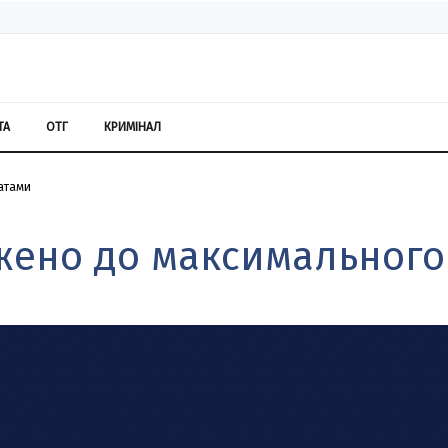
ТА
ОТГ
КРИМІНАЛ
ратами
жено до максимального