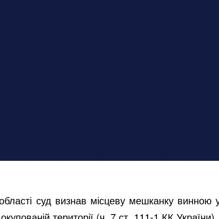
 області суд визнав місцеву мешканку винною 
упованій території (ч. 7 ст. 111-1 КК України).