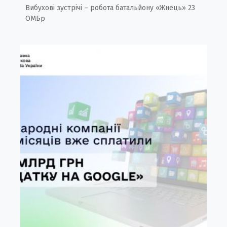
Вибухові зустрічі – робота батальйону «Жнець» 23
ОМБр