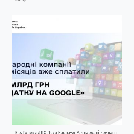
В.о. Голови ДПС Леся Карнаух: Міжнародні компанії