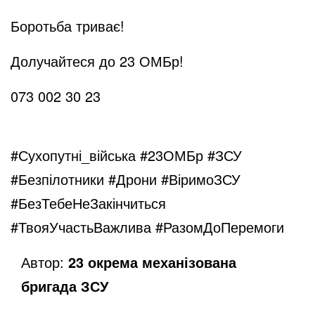
Боротьба триває!
e
Долучайтеся до 23 ОМБр!
o
073 002 30 23
#Сухопутні_війська #23ОМБр #ЗСУ
#Безпілотники #Дрони #ВіримоЗСУ
#БезТебеНеЗакінчиться
#ТвояУчастьВажлива
#РазомДоПеремоги
Автор:
23 окрема механізована
бригада ЗСУ