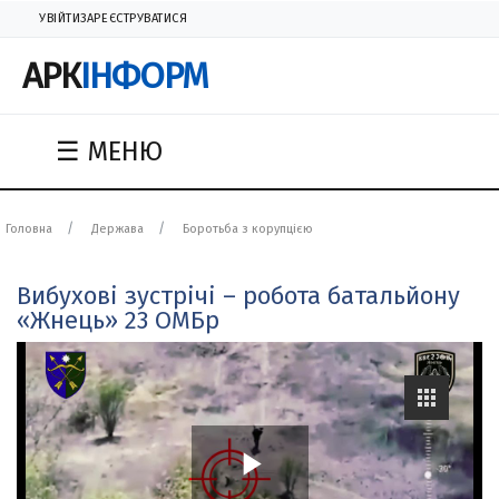
УВІЙТИ
ЗАРЕЄСТРУВАТИСЯ
АРК
ІНФОРМ
☰ МЕНЮ
Головна
Держава
Боротьба з корупцією
Вибухові зустрічі – робота батальйону
«Жнець» 23 ОМБр