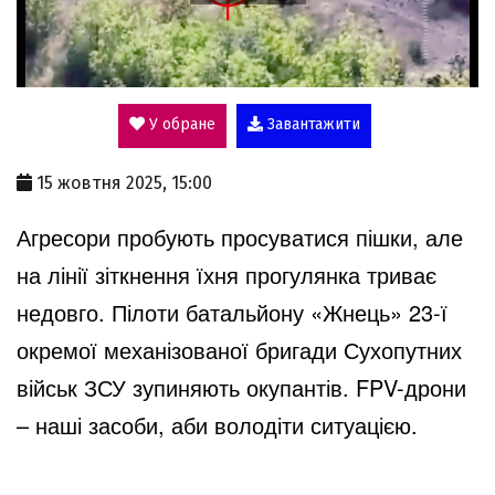
P
l
У обране
Завантажити
a
15 жовтня 2025, 15:00
y
Агресори пробують просуватися пішки, але
на лінії зіткнення їхня прогулянка триває
V
недовго. Пілоти батальйону «Жнець» 23-ї
окремої механізованої бригади Сухопутних
i
військ ЗСУ зупиняють окупантів. FPV-дрони
– наші засоби, аби володіти ситуацією.
d