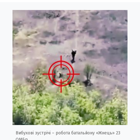
Вибухові зустрічі – робота батальйону «Жнець» 23
ОМБр