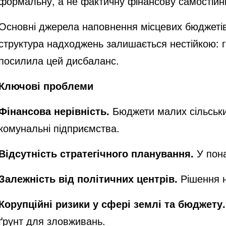
формальну, а не фактичну фінансову самостійні
Основні джерела наповнення місцевих бюджетів
структура надходжень залишається нестійкою: гр
посилила цей дисбаланс.
Ключові проблеми
Фінансова нерівність.
Бюджети малих сільських
комунальні підприємства.
Відсутність стратегічного планування.
У пона
Залежність від політичних центрів.
Рішення н
Корупційні ризики у сфері землі та бюджету.
ґрунт для зловживань.