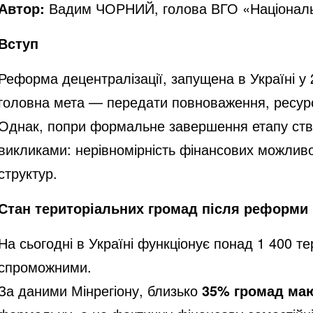
Автор:
Вадим ЧОРНИЙ, голова ВГО «Національний
Вступ
Реформа децентралізації, запущена в Україні у 2
головна мета — передати повноваження, ресурси
Однак, попри формальне завершення етапу створ
викликами: нерівномірність фінансових можливос
структур.
Стан територіальних громад після реформи
На сьогодні в Україні функціонує понад 1 400 т
спроможними.
За даними Мінрегіону, близько
35% громад маю