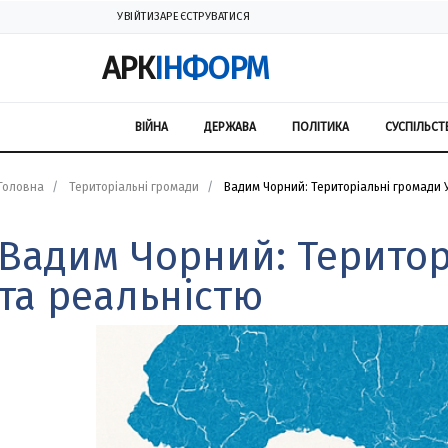
УВІЙТИ
ЗАРЕЄСТРУВАТИСЯ
АРК
ІНФОРМ
ВІЙНА
ДЕРЖАВА
ПОЛІТИКА
СУСПІЛЬСТ
Головна
Територіальні громади
Вадим Чорний: Територіальні громади У
Вадим Чорний: Територ
та реальністю