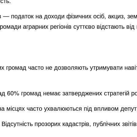
сть.
 — податок на доходи фізичних осіб, акциз, зе
омади аграрних регіонів суттєво відстають від
 громад часто не дозволяють утримувати навіт
д 60% громад немає затверджених стратегій р
а місцях часто ухвалюються під впливом депутат
Відсутність прозорих кадастрів, публічних звіт