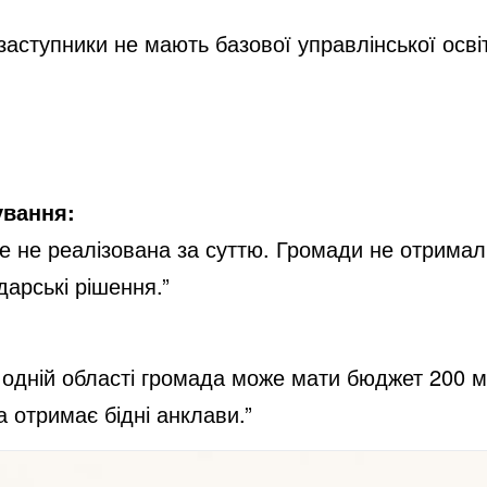
заступники не мають базової управлінської осві
ування:
ле не реалізована за суттю. Громади не отрима
дарські рішення.”
дній області громада може мати бюджет 200 міл
а отримає бідні анклави.”