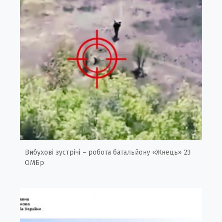
Вибухові зустрічі – робота батальйону «Жнець» 23
ОМБр