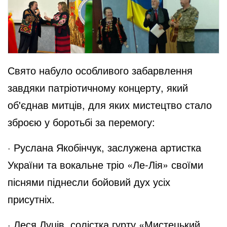
Свято набуло особливого забарвлення
завдяки патріотичному концерту, який
об'єднав митців, для яких мистецтво стало
зброєю у боротьбі за перемогу:
· Руслана Якобінчук, заслужена артистка
України та вокальне тріо «Ле-Лія» своїми
піснями піднесли бойовий дух усіх
присутніх.
· Леся Луців, солістка гурту «Мистецький