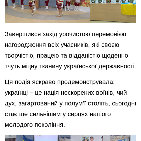
Завершився захід урочистою церемонією
нагородження всіх учасників, які своєю
творчістю, працею та відданістю щоденно
тчуть міцну тканину української державності.
Ця подія яскраво продемонструвала:
українці – це нація нескорених воїнів, чий
дух, загартований у полум'ї століть, сьогодні
стає ще сильнішим у серцях нашого
молодого покоління.