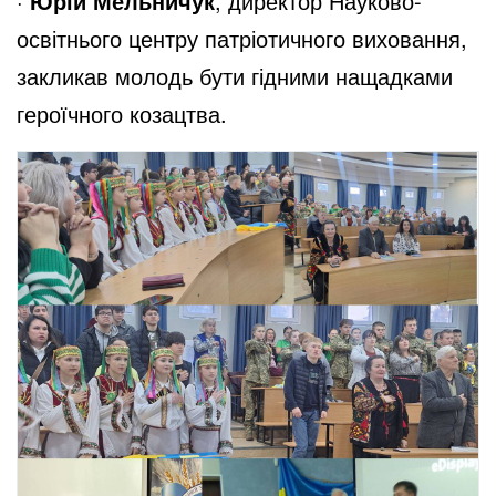
·
Юрій Мельничук
, директор Науково-
освітнього центру патріотичного виховання,
закликав молодь бути гідними нащадками
героїчного козацтва.