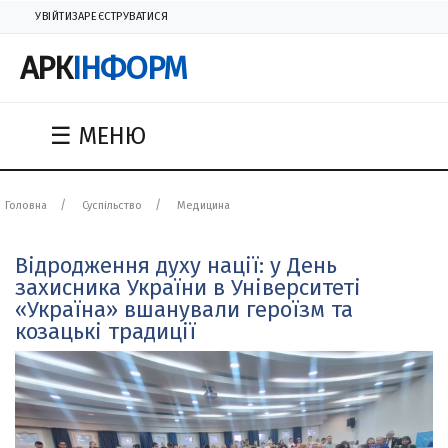
УВІЙТИ
ЗАРЕЄСТРУВАТИСЯ
АРК
ІНФОРМ
☰ МЕНЮ
Головна
Суспільство
Медицина
Відродження духу нації: у День
захисника України в Університеті
«Україна» вшанували героїзм та
козацькі традиції