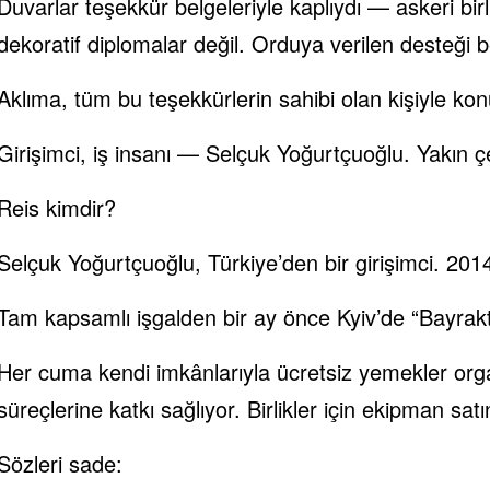
Duvarlar teşekkür belgeleriyle kaplıydı — askeri birl
dekoratif diplomalar değil. Orduya verilen desteği 
Aklıma, tüm bu teşekkürlerin sahibi olan kişiyle kon
Girişimci, iş insanı — Selçuk Yoğurtçuoğlu. Yakın ç
Reis kimdir?
Selçuk Yoğurtçuoğlu, Türkiye’den bir girişimci. 201
Tam kapsamlı işgalden bir ay önce Kyiv’de “Bayrakta
Her cuma kendi imkânlarıyla ücretsiz yemekler organ
süreçlerine katkı sağlıyor. Birlikler için ekipman sat
Sözleri sade: