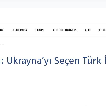
ВО
ЕКОНОМІКА
СПОРТ
СВІТСЬКІ НОВИНИ
СВІТ
ОСВІ
nı
: Ukrayna’yı Seçen Türk İ