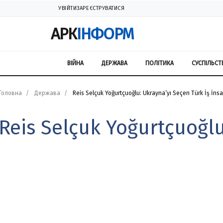
УВІЙТИ
ЗАРЕЄСТРУВАТИСЯ
АРК
ІНФОРМ
ВІЙНА
ДЕРЖАВА
ПОЛІТИКА
СУСПІЛЬСТ
Головна
Держава
Reis Selçuk Yoğurtçuoğlu: Ukrayna’yı Seçen Türk İş İnsa
Reis Selçuk Yoğurtçuoğlu