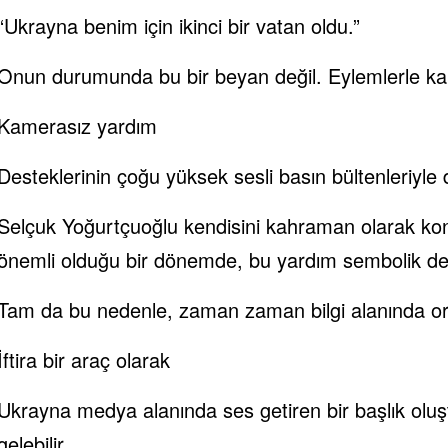
“Ukrayna benim için ikinci bir vatan oldu.”
Onun durumunda bu bir beyan değil. Eylemlerle kan
Kamerasız yardım
Desteklerinin çoğu yüksek sesli basın bültenleriyl
Selçuk Yoğurtçuoğlu kendisini kahraman olarak konu
önemli olduğu bir dönemde, bu yardım sembolik deği
Tam da bu nedenle, zaman zaman bilgi alanında ort
İftira bir araç olarak
Ukrayna medya alanında ses getiren bir başlık oluş
gelebilir.