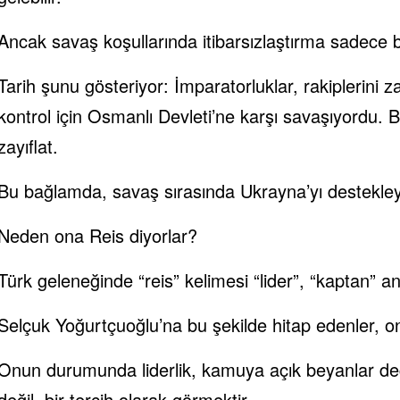
Ancak savaş koşullarında itibarsızlaştırma sadece bir
Tarih şunu gösteriyor: İmparatorluklar, rakiplerini 
kontrol için Osmanlı Devleti’ne karşı savaşıyordu.
zayıflat.
Bu bağlamda, savaş sırasında Ukrayna’yı destekleyen 
Neden ona Reis diyorlar?
Türk geleneğinde “reis” kelimesi “lider”, “kaptan” an
Selçuk Yoğurtçuoğlu’na bu şekilde hitap edenler, on
Onun durumunda liderlik, kamuya açık beyanlar deği
değil, bir tercih olarak görmektir.