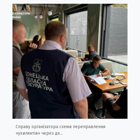
Справу організатора схеми переправлення
«ухилянтів» через де...