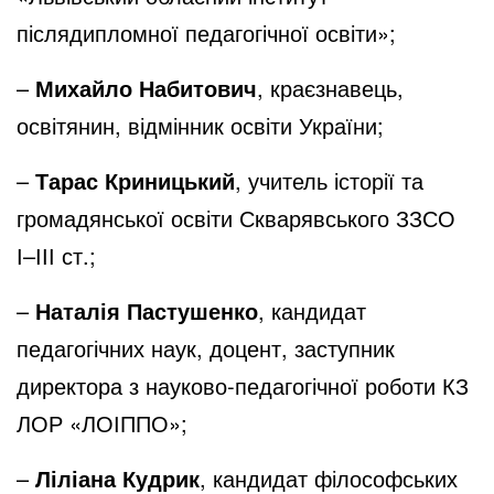
післядипломної педагогічної освіти»;
–
Михайло Набитович
, краєзнавець,
освітянин, відмінник освіти України;
–
Тарас Криницький
, учитель історії та
громадянської освіти Скварявського ЗЗСО
І–ІІІ ст.;
–
Наталія Пастушенко
, кандидат
педагогічних наук, доцент, заступник
директора з науково-педагогічної роботи КЗ
ЛОР «ЛОІППО»;
–
Ліліана Кудрик
, кандидат філософських