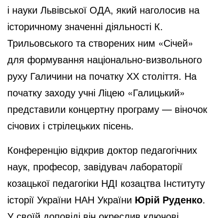
і науки Львівської ОДА, який наголосив на
історичному значенні діяльності К.
Трильовського та створених ним «Січей»
для формування національно-визвольного
руху Галичини на початку ХХ століття. На
початку заходу учні Ліцею «Галицький»
представили концертну програму — віночок
січових і стрілецьких пісень.
Конференцію відкрив доктор педагогічних
наук, професор, завідувач лабораторії
козацької педагогіки НДІ козацтва Інституту
історії України НАН України
Юрій Руденко
.
У своїй доповіді він окреслив ключові