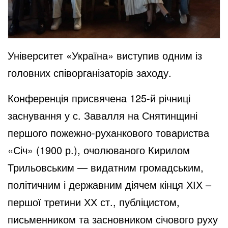
Університет «Україна» виступив одним із
головних співорганізаторів заходу.
Конференція присвячена 125-й річниці
заснування у с. Завалля на Снятинщині
першого пожежно-руханкового товариства
«Січ» (1900 р.), очолюваного Кирилом
Трильовським — видатним громадським,
політичним і державним діячем кінця ХІХ –
першої третини ХХ ст., публіцистом,
письменником та засновником січового руху