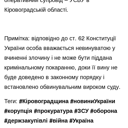
Кіровоградській області.
Примітка: відповідно до ст. 62 Конституції
України особа вважається невинуватою у
вчиненні злочину і не може бути піддана
кримінальному покаранню, доки її вину не
буде доведено в законному порядку і
встановлено обвинувальним вироком суду.
Теги:
#Кіровоградщина #новиниУкраїни
#корупція #прокуратура #ЗСУ #оборона
#держзакупівлі #війна #Україна