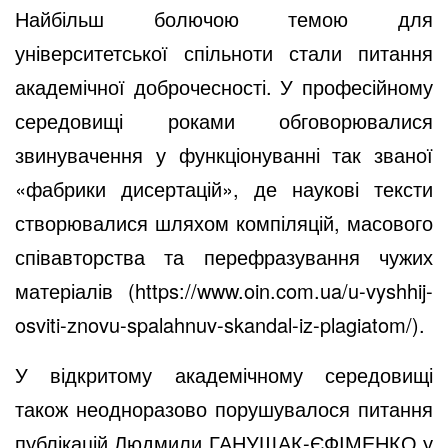
Найбільш болючою темою для
університетської спільноти стали питання
академічної доброчесності. У професійному
середовищі роками обговорювалися
звинувачення у функціонуванні так званої
«фабрики дисертацій», де наукові тексти
створювалися шляхом компіляцій, масового
співавторства та перефразування чужих
матеріалів (
https://www.oin.com.ua/u-vyshhij-
osviti-znovu-spalahnuv-skandal-iz-plagiatom/
).
У відкритому академічному середовищі
також неодноразово порушувалося питання
публікацій Людмили ГАНУЩАК-ЄФІМЕНКО у