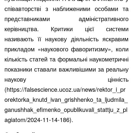
співавторстві з наближеними особами та
представниками адміністративного
керівництва. Критики цієї системи
називають її наукову діяльність яскравим
прикладом «наукового фаворитизму», коли
кількість статей та формальні наукометричні
показники ставали важливішими за реальну
наукову цінність
(
https://falsescience.ucoz.ua/news/rektor_i_pr
orektorka_knutd_ivan_grishhenko_ta_ljudmila_
ganushhak_efimenko_opublikuvali_stattju_z_pl
agiatom/2024-11-14-186
).