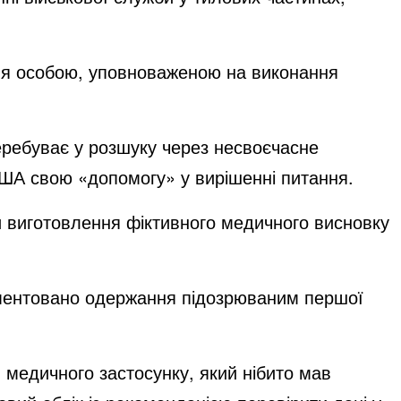
ння особою, уповноваженою на виконання
перебуває у розшуку через несвоєчасне
США свою «допомогу» у вирішенні питання.
и виготовлення фіктивного медичного висновку
кументовано одержання підозрюваним першої
 медичного застосунку, який нібито мав