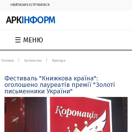
УВІЙТИ
ЗАРЕЄСТРУВАТИСЯ
АРК
ІНФОРМ
☰ МЕНЮ
Головна
Суспільство
Культура
Фестиваль "Книжкова країна":
оголошено лауреатів премії "Золоті
письменники України"