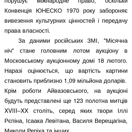
порушує міжнародне право, оскільки
Конвенція ЮНЕСКО 1970 року забороняє
вивезення культурних цінностей і передачу
права власності.
За даними російських ЗМІ, "Місячна
ніч" стане головним лотом аукціону в
Московському аукціонному домі 18 лютого.
Наразі оцінюється, що вартість картини
становить приблизно 1,09 мільйона доларів.
Крім роботи Айвазовського, на аукціоні
будуть представлені ще 123 полотна митців
XVIII–XX століть, серед яких твори Іллі
Рєпіна, Ісаака Левітана, Василя Верещагіна,
Миколи Реріха та інших.