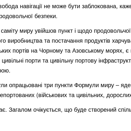
вобода навігації не може бути заблокована, каж
продовольчої безпеки.
саміту миру увійшов пункт і щодо продовольчої
о виробництва та постачання продуктів харчува
ьких портів на Чорному та Азовському морях, 
а цивільні порти та цивільну портову інфрастру
брою.
ули опрацьовані три пункти Формули миру – яде
епортованих (військових та цивільних, дорослих 
. Загалом очікується, що буде створений спіль