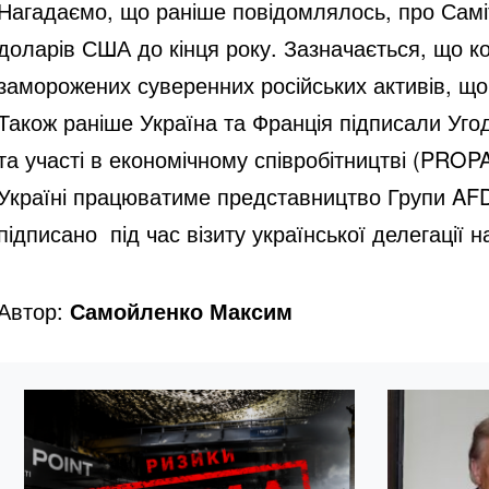
Нагадаємо, що раніше повідомлялось, про Саміт
доларів США до кінця року. Зазначається, що к
заморожених суверенних російських активів, що
Також раніше Україна та Франція підписали Угод
та участі в економічному співробітництві (PROPA
Україні працюватиме представництво Групи AFD,
підписано під час візиту української делегації
Автор:
Самойленко Максим