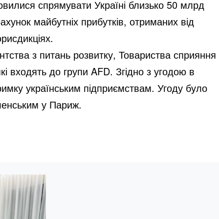
мовилися спрямувати Україні близько 50 млрд
ахунок майбутніх прибутків, отриманих від
рисдикціях.
ентства з питань розвитку, Товариства сприяння
які входять до групи AFD. Згідно з угодою в
римку українським підприємствам. Угоду було
еленським у Париж.