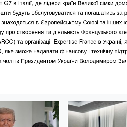
 G7 в Італії, де лідери країн Великої сімки до
ошти будуть обслуговуватися та погашатись за р
 знаходяться в Європейському Союзі та інших ю
у про створення та діяльність Французького аг
RCO) та організації Expertise France в Україні, 
 яке зможе надавати фінансову і технічну підт
 на чолі із Президентом України Володимиром З