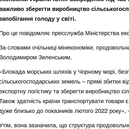
важливо зберегти виробництво сільськогоспо
запобігання голоду у світі.
Про це повідомляє пресслужба Міністерства еко
За словами очільниці мінекономіки, продовольч
Володимиром Зеленським.
«Блокада морських шляхів у Чорному морі, без
сільськогосподарських земель – прямі збитки ві
експортну логістику та зберегти виробництво сіл
Також здатність країни транспортувати товари 
дуже близько до показників лютого 2022 року», 
Утім, вона зазначила, що структура продовольч