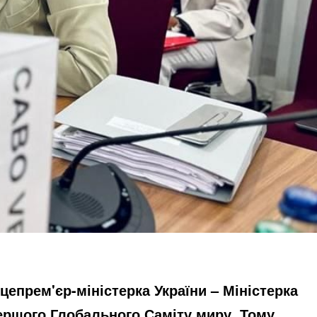
цепрем'єр-міністерка України – Міністерка
першого Глобального Саміту миру. Тому