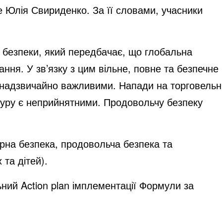
е Юлія Свириденко. За її словами, учасники
 безпеки, який передбачає, що глобальна
ння. У зв’язку з цим вільне, повне та безпечне
є надзвичайно важливими. Напади на торговельн
ктуру є неприйнятними. Продовольчу безпеку
рна безпека, продовольча безпека та
та дітей).
ний Action plan імплементації Формули за