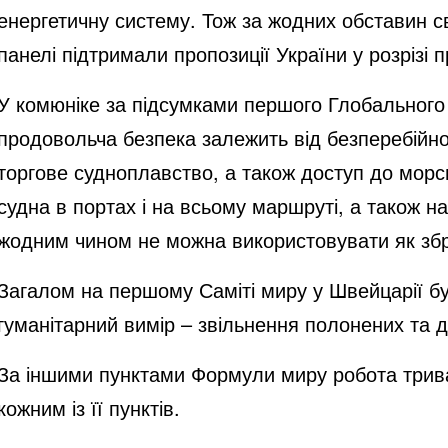
енергетичну систему. Тож за жодних обставин с
панелі підтримали пропозиції України у розрізі 
У комюніке за підсумками першого Глобального 
продовольча безпека залежить від безперебійног
торгове судноплавство, а також доступ до морс
судна в портах і на всьому маршруті, а також н
жодним чином не можна використовувати як з
Загалом на першому Саміті миру у Швейцарії б
гуманітарний вимір – звільнення полонених та д
За іншими пунктами Формули миру робота триває
кожним із її пунктів.