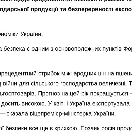
дарської продукції та безперервності експо
номіки України.
а безпека є одним з основоположних пунктів Фо
прецедентний стрибок міжнародних цін на пшени
д війни для сільського господарства величезні. 
ьгосптоварів. Прогноз на цей рік покращується 
є досить високою. У квітні Україна експортувал
— сказала віцепрем'єр-міністерка України.
ої безпеки все ще є крихкою. Позаяк росія прод