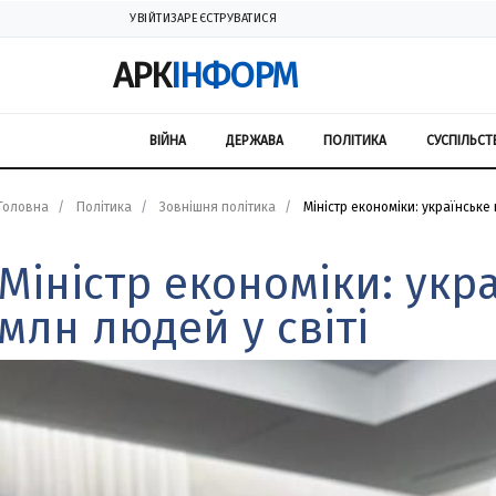
УВІЙТИ
ЗАРЕЄСТРУВАТИСЯ
АРК
ІНФОРМ
ВІЙНА
ДЕРЖАВА
ПОЛІТИКА
СУСПІЛЬСТ
Головна
Політика
Зовнішня політика
Міністр економіки: українське
Міністр економіки: укр
млн людей у світі