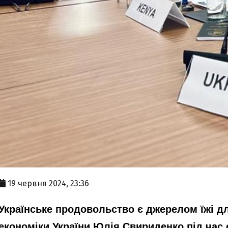
19 червня 2024, 23:36
Українське продовольство є джерелом їжі для
економіки України Юлія Свириденко під час 