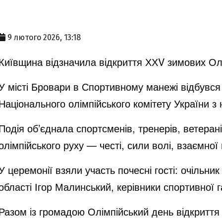
9 лютого 2026, 13:18
Київщина відзначила відкриття ХХV зимових Олі
У місті Бровари в Спортивному манежі відбувся
Національного олімпійського комітету України з
Подія об’єднала спортсменів, тренерів, ветеран
олімпійського руху — честі, сили волі, взаємної
У церемонії взяли участь почесні гості: очільн
області Ігор Малинський, керівники спортивної г
Разом із громадою Олімпійський день відкриття 