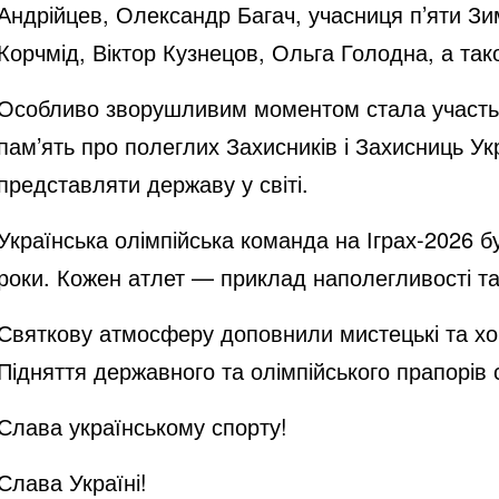
Андрійцев, Олександр Багач, учасниця п’яти Зи
Корчмід, Віктор Кузнецов, Ольга Голодна, а та
Особливо зворушливим моментом стала участь у
пам’ять про полеглих Захисників і Захисниць У
представляти державу у світі.
Українська олімпійська команда на Іграх-2026 б
роки. Кожен атлет — приклад наполегливості та 
Святкову атмосферу доповнили мистецькі та хорео
Підняття державного та олімпійського прапорів 
Слава українському спорту!
Слава Україні!