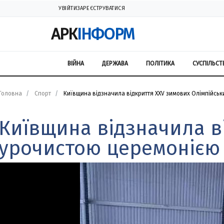
УВІЙТИ
ЗАРЕЄСТРУВАТИСЯ
АРК
ІНФОРМ
ВІЙНА
ДЕРЖАВА
ПОЛІТИКА
СУСПІЛЬСТ
Головна
Спорт
Київщина відзначила відкриття ХХV зимових Олімпійськ
Київщина відзначила в
урочистою церемонією 