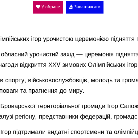
V
У обране
Завантажити
i
мпійських ігор урочистою церемонією підняття 
d
 обласний урочистий захід — церемонія піднят
 нагоди відкриття ХХV зимових Олімпійських іго
e
ів спорту, військовослужбовців, молодь та гром
 поваги та прагнення до миру.
o
ик Броварської територіальної громади Ігор Сапо
алузі регіону, представники федерацій, громадсь
Ігор підтримали видатні спортсмени та олімпійці