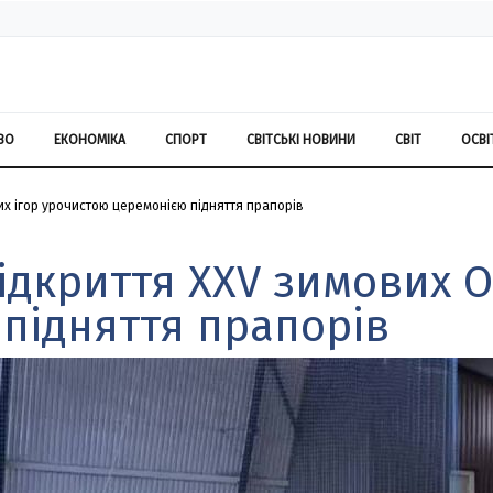
ВО
ЕКОНОМІКА
СПОРТ
СВІТСЬКІ НОВИНИ
СВІТ
ОСВІ
их ігор урочистою церемонією підняття прапорів
ідкриття ХХV зимових О
підняття прапорів