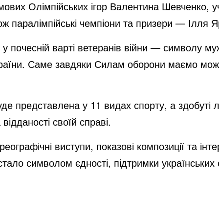
мових Олімпійських ігор Валентина Шевченко, у
кож паралімпійські чемпіони та призери — Ілля
 почесній варті ветеранів війни — символу му
країни. Саме завдяки Силам оборони маємо можли
уде представлена у 11 видах спорту, а здобуті 
відданості своїй справі.
графічні виступи, показові композиції та інтер
стало символом єдності, підтримки українських с