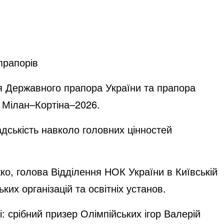
прапорів
тя Державного прапора України та прапора
р Мілан–Кортіна–2026.
адськість навколо головних цінностей
жко, голова Відділення НОК України в Київській
ких організацій та освітніх установ.
: срібний призер Олімпійських ігор Валерій