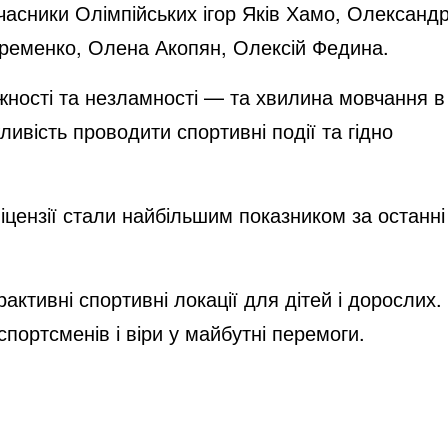
часники Олімпійських ігор Яків Хамо, Олександ
 Яременко, Олена Акопян, Олексій Федина.
жності та незламності — та хвилина мовчання в
вість проводити спортивні події та гідно
ліцензії стали найбільшим показником за останні
активні спортивні локації для дітей і дорослих.
портсменів і віри у майбутні перемоги.